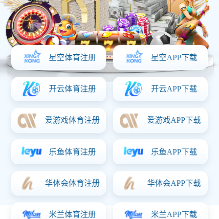
官网首页
—— 比赛数据
从这里开始
覆盖实时赛事、专业数据、高清视频，
皇冠·app
官网皇冠·app官网首页APP
与网页版为您提供便
捷的体育服务。
APP下载
网页版入口
首页
/
体育头条
/ 正文
2026-06-05 03:00
92 次阅读