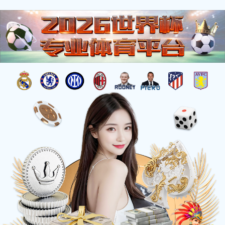
注册入口
皇冠·app官网皇冠·app