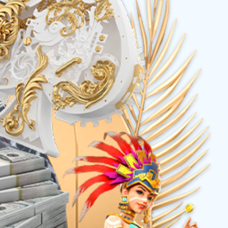
失，平台不承担任何责任。
表接受修改内容。