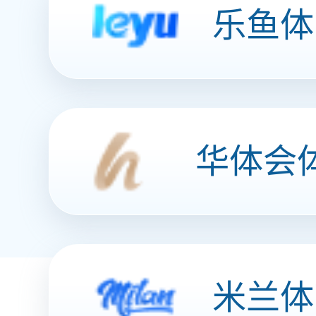
推荐网站
ky体育
开云体育官网
米兰平台
米兰官方网站
开云网页版登录入口
拼搏在线官方网站
App下载
关于我们
隐私政策
合作条款
网站地图