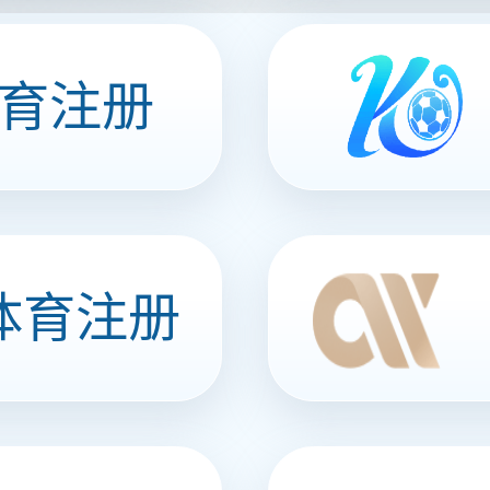
赛事推荐
览数据实时同步。
v6.3.0：
基于行为模式的推荐
户偏好提供个性推送。
用户参与积极性。
v6.2.0：
新增“热投榜”，
能一键直达。
v5.9.2：
话题聚合功能加入
帮助与学习
更流畅。
v6.3.0：
新增“玩法教学专
户。
读舒适度。
v6.2.0：
帮助中心升级，分
自动切换。
v5.8.0：
用户反馈通道上线