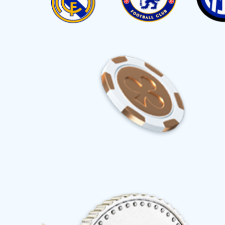
3. 用户对其账户的所有活动和
三、服务内容
本平台主要提供皇冠·app官网
安排进行调整。
四、用户行为规范
用户承诺不利用本平台从事以下
发布、传播违法或侵权信息
实施恶意攻击、干扰平台系统
侵犯他人合法权益，包括隐私
进行任何未经授权的商业推广
使用自动化工具批量抓取、爬
五、知识产权声明
本平台上的所有内容（包括但不