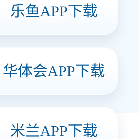
皇冠·app官网皇冠·app官网首页
冠·app官网皇冠·app官网首页-皇冠(中国)创立于2005年
11月，【eson推荐*请牢记发财域名：tyu8989.com】集
拥有强大的科技团队，集团全球固定资产达110亿。目前
些地方政府出于鼓励地方经济发展等方面的考虑，隐性实
地方保护主义政策，现阶段中国新能源汽车的发展需要城
与城市之间，甚至国家与国家之间共同合作，谁都不应为
了一己私利分割市场。
© 2026 皇冠·app官网皇冠·app官网首页 版权所有 · 保留
所有权利